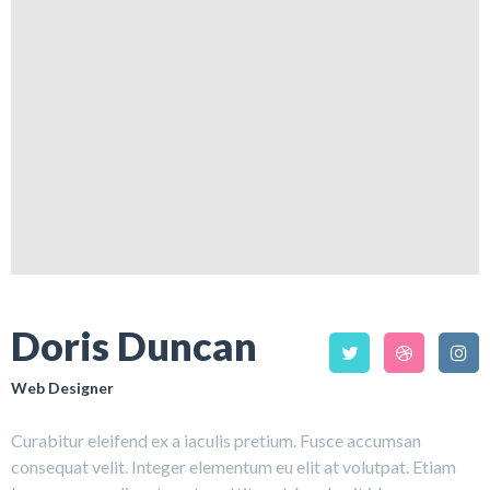
Doris Duncan
Web Designer
Curabitur eleifend ex a iaculis pretium. Fusce accumsan
consequat velit. Integer elementum eu elit at volutpat. Etiam